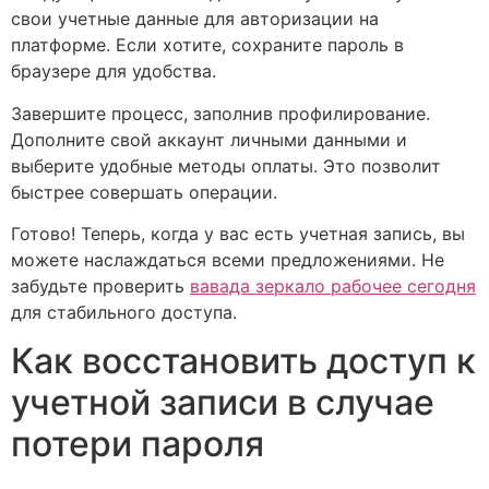
свои учетные данные для авторизации на
платформе. Если хотите, сохраните пароль в
браузере для удобства.
Завершите процесс, заполнив профилирование.
Дополните свой аккаунт личными данными и
выберите удобные методы оплаты. Это позволит
быстрее совершать операции.
Готово! Теперь, когда у вас есть учетная запись, вы
можете наслаждаться всеми предложениями. Не
забудьте проверить
вавада зеркало рабочее сегодня
для стабильного доступа.
Как восстановить доступ к
учетной записи в случае
потери пароля