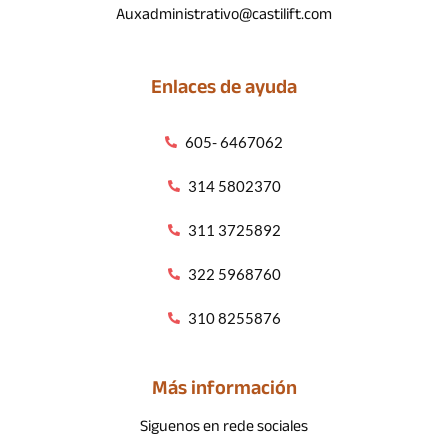
Auxadministrativo@castilift.com
Enlaces de ayuda
605- 6467062
314 5802370
311 3725892
322 5968760
310 8255876
Más información
Siguenos en rede sociales