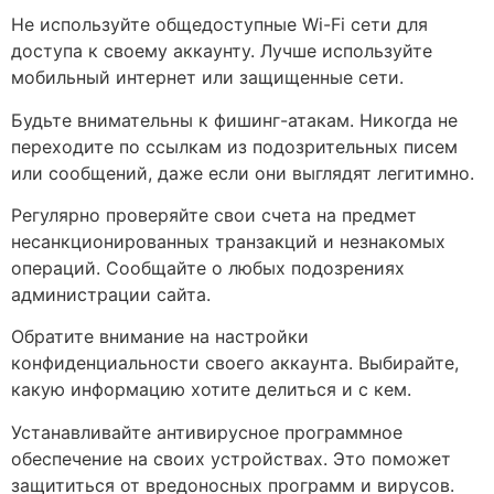
Не используйте общедоступные Wi-Fi сети для
доступа к своему аккаунту. Лучше используйте
мобильный интернет или защищенные сети.
Будьте внимательны к фишинг-атакам. Никогда не
переходите по ссылкам из подозрительных писем
или сообщений, даже если они выглядят легитимно.
Регулярно проверяйте свои счета на предмет
несанкционированных транзакций и незнакомых
операций. Сообщайте о любых подозрениях
администрации сайта.
Обратите внимание на настройки
конфиденциальности своего аккаунта. Выбирайте,
какую информацию хотите делиться и с кем.
Устанавливайте антивирусное программное
обеспечение на своих устройствах. Это поможет
защититься от вредоносных программ и вирусов.