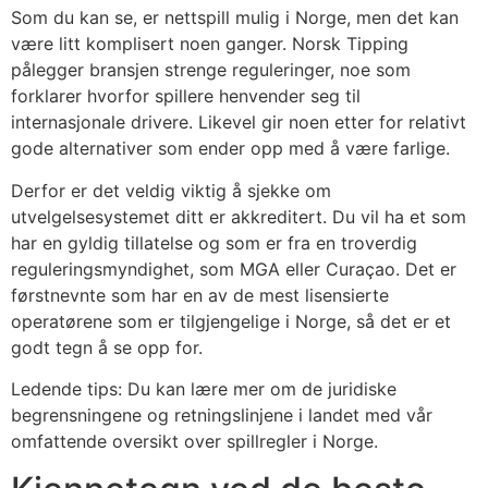
Som du kan se, er nettspill mulig i Norge, men det kan
være litt komplisert noen ganger. Norsk Tipping
pålegger bransjen strenge reguleringer, noe som
forklarer hvorfor spillere henvender seg til
internasjonale drivere. Likevel gir noen etter for relativt
gode alternativer som ender opp med å være farlige.
Derfor er det veldig viktig å sjekke om
utvelgelsesystemet ditt er akkreditert. Du vil ha et som
har en gyldig tillatelse og som er fra en troverdig
reguleringsmyndighet, som MGA eller Curaçao. Det er
førstnevnte som har en av de mest lisensierte
operatørene som er tilgjengelige i Norge, så det er et
godt tegn å se opp for.
Ledende tips: Du kan lære mer om de juridiske
begrensningene og retningslinjene i landet med vår
omfattende oversikt over spillregler i Norge.