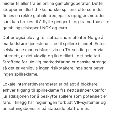
midler til eller fra en online gamblingoperatør. Dette
stopper imidlertid ikke norske spillere, ettersom det
finnes en rekke globale tredjeparts oppgjørsmetoder
som kan brukes til å flytte penger til og fra nettbaserte
gamblingselskaper i NOK og euro.
Det er også ulovlig for nettcasinoer utenfor Norge å
markedsføre tjenestene sine til spillere i landet. Enten
selskapene markedsfører via en TV-sending eller via
internett, er det ulovlig og ikke tillatt i det hele tatt.
Straffene for ulovlig markedsføring er ganske strenge,
så det er vanligvis ingen risikotakere, noe som betyr
ingen spillreklame.
Lokale internettleverandører er pålagt å blokkere
enhver tilgang til spillreklame fra nettcasinoer utenfor
jurisdiksjonen for å beskytte spillere som potensielt er i
fare. I tillegg har regjeringen forbudt VIP-systemer og
omsetningsbonuser på statseide plattformer.