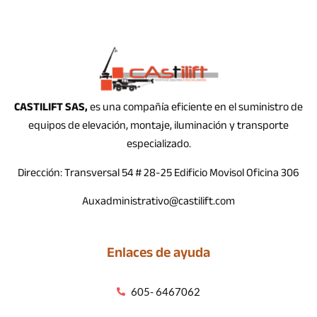
CASTILIFT SAS,
es una compañía eficiente en el suministro de
equipos de elevación, montaje, iluminación y transporte
especializado.
Dirección: Transversal 54 # 28-25 Edificio Movisol Oficina 306
Auxadministrativo@castilift.com
Enlaces de ayuda
605- 6467062