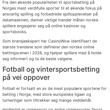
Fra den økende populariteten til sportsbetting på
Norges mest verdifulle sporter til et økende fokus på
ansvarlig spilling og forbedrede spillopplevelser på
datamaskinen, danner viktige trender måten norske
spillere engasjerer seg på online kasinoer og
sportsbooks.
Som bransjeekspert har CasinoWow identifisert de
største trendene som definerer den norske online
bettingscenen i 2026, og hjelper spillere med å holde
seg informert og ta de beste valgene.
Fotball og vintersportsbetting
på vei oppover
Fotball er fortsatt en av de mest populære sportene for
betting i Norge, med store europeiske ligaer og
turneringer som tiltrekker seg mange veddemål.
Imidlertid er vintersport og andre vintersporter Sport