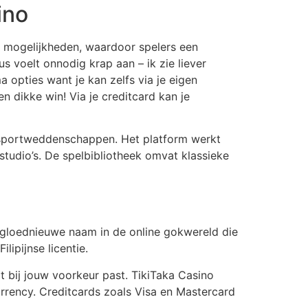
ino
 mogelijkheden, waardoor spelers een
voelt onnodig krap aan – ik zie liever
 opties want je kan zelfs via je eigen
n dikke win! Via je creditcard kan je
n sportweddenschappen. Het platform werkt
tudio’s. De spelbibliotheek omvat klassieke
n gloednieuwe naam in de online gokwereld die
lipijnse licentie.
 bij jouw voorkeur past. TikiTaka Casino
rrency. Creditcards zoals Visa en Mastercard