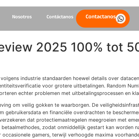
Contactanos
Nosotros
Contáctanos
eview 2025 100% tot 50
volgens industrie standaarden hoewel details over datacent
ntiteitsverificatie voor grotere uitbetalingen. Random Num
orteren echter problemen met uitbetalingsprocessen en klan
ving om veilig gokken te waarborgen. De veiligheidsinfrast
m gebruikersdata en financiële overdrachten te beschermen
n verzekeren dat protectiemaatregelen meegroeien met emer
 betaalmethodes, zodat onmiddellijk gestart kan worden na
r occasionele gamers, terwijl verhoogde maxima voorhanden