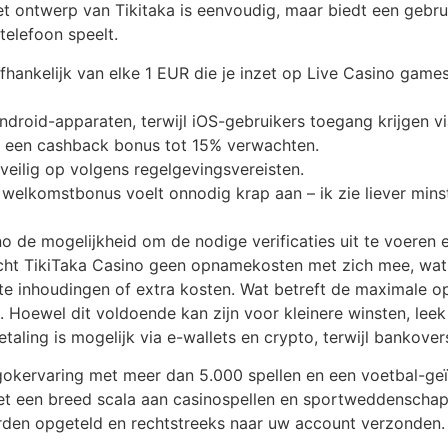
t ontwerp van Tikitaka is eenvoudig, maar biedt een gebrui
telefoon speelt.
afhankelijk van elke 1 EUR die je inzet op Live Casino game
droid-apparaten, terwijl iOS-gebruikers toegang krijgen v
k een cashback bonus tot 15% verwachten.
 veilig op volgens regelgevingsvereisten.
 welkomstbonus voelt onnodig krap aan – ik zie liever mi
no de mogelijkheid om de nodige verificaties uit te voeren en
acht TikiTaka Casino geen opnamekosten met zich mee, wa
te inhoudingen of extra kosten. Wat betreft de maximale o
oewel dit voldoende kan zijn voor kleinere winsten, leek
taling is mogelijk via e-wallets en crypto, terwijl bankove
 gokervaring met meer dan 5.000 spellen en een voetbal-ge
t een breed scala aan casinospellen en sportweddenschapp
den opgeteld en rechtstreeks naar uw account verzonden.