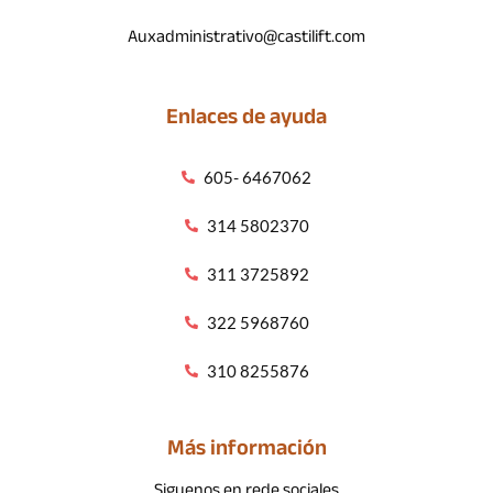
Auxadministrativo@castilift.com
Enlaces de ayuda
605- 6467062
314 5802370
311 3725892
322 5968760
310 8255876
Más información
Siguenos en rede sociales