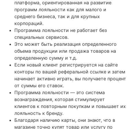
платформа, ориентированная на развитие
программ лояльности как для малого и
среднего бизнеса, так и для крупных
корпораций.
Программа лояльности не работает без
специальных сервисов.
Это может быть реализация определенного
объема продукции или продажа товаров на
определенную сумму и т.д.
Если новый клиент регистрируется на сайте
конторы по вашей реферальной ссылке и затем
начинает активно играть, вы получаете процент
от суммы его ставок.
Программа лояльности — это система
вознаграждения, которая стимулирует
клиентов к повторным покупкам и повышает их
лояльность к бренду.
Благодаря наличию карты, они знают, что в
магазине точно купят товар или услугу по