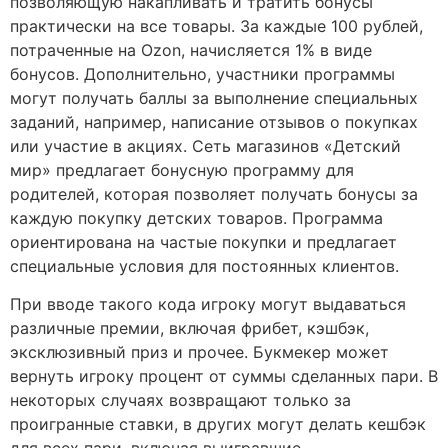
позволяющую накапливать и тратить бонусы
практически на все товары. За каждые 100 рублей,
потраченные на Ozon, начисляется 1% в виде
бонусов. Дополнительно, участники программы
могут получать баллы за выполнение специальных
заданий, например, написание отзывов о покупках
или участие в акциях. Сеть магазинов «Детский
мир» предлагает бонусную программу для
родителей, которая позволяет получать бонусы за
каждую покупку детских товаров. Программа
ориентирована на частые покупки и предлагает
специальные условия для постоянных клиентов.
При вводе такого кода игроку могут выдаваться
различные премии, включая фрибет, кэшбэк,
эксклюзивный приз и прочее. Букмекер может
вернуть игроку процент от суммы сделанных пари. В
некоторых случаях возвращают только за
проигранные ставки, в других могут делать кешбэк