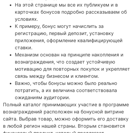
На этой странице мы все их публикуем и в
карточках бонусов подробно рассказываем об
условиях.
К примеру, бонус могут начислить за
регистрацию, первый депозит, установку
приложения, оформление квалифицирующей
ставки.
Механизм основан на принципе накопления и
вознаграждения, что создает устойчивую
мотивацию для повторных покупок и укрепляет
связь между бизнесом и клиентом.
Важно, чтобы бонусы можно было реально
потратить, а их величина соответствовала
ожиданиям аудитории.
Полный каталог принимающих участие в программе
вознаграждений расположен на бонусной витрине
сайта. Выбрав товар, можно оформить его доставку
в любой регион нашей страны. Вторым становится
финансовый продукт, который предлагает