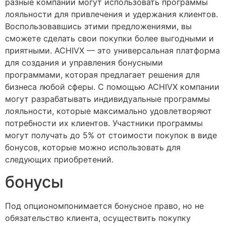
разные компании могут использовать программы
лояльности для привлечения и удержания клиентов.
Воспользовавшись этими предложениями, вы
сможете сделать свои покупки более выгодными и
приятными. ACHIVX — это универсальная платформа
для создания и управления бонусными
программами, которая предлагает решения для
бизнеса любой сферы. С помощью ACHIVX компании
могут разрабатывать индивидуальные программы
лояльности, которые максимально удовлетворяют
потребности их клиентов. Участники программы
могут получать до 5% от стоимости покупок в виде
бонусов, которые можно использовать для
следующих приобретений.
бонусы
Под опциономпонимается бонусное право, но не
обязательство клиента, осуществить покупку