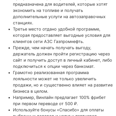
предназначена для водителей, которые хотят
экономить на топливе и получать
дополнительные услуги на автозаправочных
станциях.
Третье место отдано удобной программе,
которая предоставляет выгодные условия для
клиентов сети АЗС Газпромнефть.
Прежде, чем начать получать выгоду,
держатель должен пройти регистрацию через
сайт и получить доступ в личный кабинет, либо
подключиться к опции через банкомат.
Грамотно реализованная программа
лояльности может не только увеличить
продажи, но и существенно влияет на развитие
бизнеса в целом.
Например, Винлайн предлагает 100% фрибет
при первом переводе от 500 ₽.
Используйте бонусы «Спасибо» для оплаты
выбранных товаров и услуг у партнеров