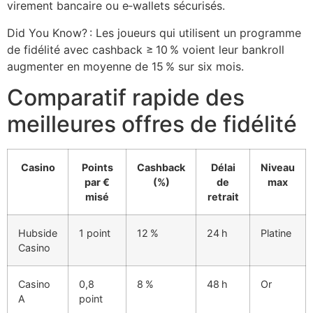
virement bancaire ou e‑wallets sécurisés.
Did You Know? : Les joueurs qui utilisent un programme
de fidélité avec cashback ≥ 10 % voient leur bankroll
augmenter en moyenne de 15 % sur six mois.
Comparatif rapide des
meilleures offres de fidélité
Casino
Points
Cashback
Délai
Niveau
par €
(%)
de
max
misé
retrait
Hubside
1 point
12 %
24 h
Platine
Casino
Casino
0,8
8 %
48 h
Or
A
point