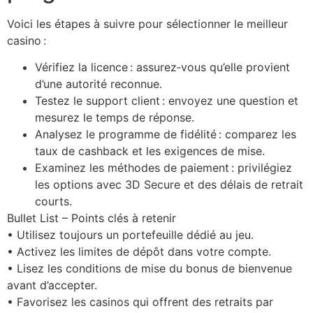
Voici les étapes à suivre pour sélectionner le meilleur
casino :
Vérifiez la licence : assurez‑vous qu’elle provient
d’une autorité reconnue.
Testez le support client : envoyez une question et
mesurez le temps de réponse.
Analysez le programme de fidélité : comparez les
taux de cashback et les exigences de mise.
Examinez les méthodes de paiement : privilégiez
les options avec 3D Secure et des délais de retrait
courts.
Bullet List – Points clés à retenir
• Utilisez toujours un portefeuille dédié au jeu.
• Activez les limites de dépôt dans votre compte.
• Lisez les conditions de mise du bonus de bienvenue
avant d’accepter.
• Favorisez les casinos qui offrent des retraits par