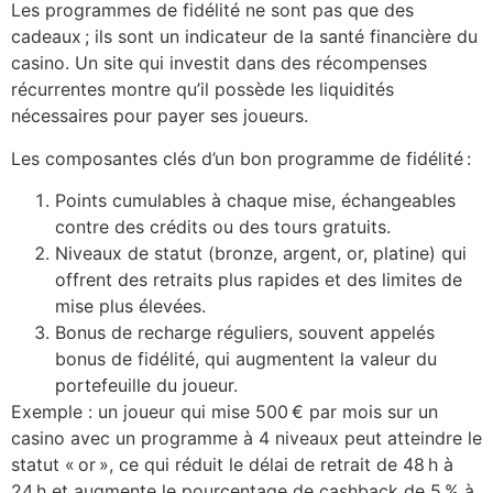
Les programmes de fidélité ne sont pas que des
cadeaux ; ils sont un indicateur de la santé financière du
casino. Un site qui investit dans des récompenses
récurrentes montre qu’il possède les liquidités
nécessaires pour payer ses joueurs.
Les composantes clés d’un bon programme de fidélité :
Points cumulables à chaque mise, échangeables
contre des crédits ou des tours gratuits.
Niveaux de statut (bronze, argent, or, platine) qui
offrent des retraits plus rapides et des limites de
mise plus élevées.
Bonus de recharge réguliers, souvent appelés
bonus de fidélité, qui augmentent la valeur du
portefeuille du joueur.
Exemple : un joueur qui mise 500 € par mois sur un
casino avec un programme à 4 niveaux peut atteindre le
statut « or », ce qui réduit le délai de retrait de 48 h à
24 h et augmente le pourcentage de cashback de 5 % à