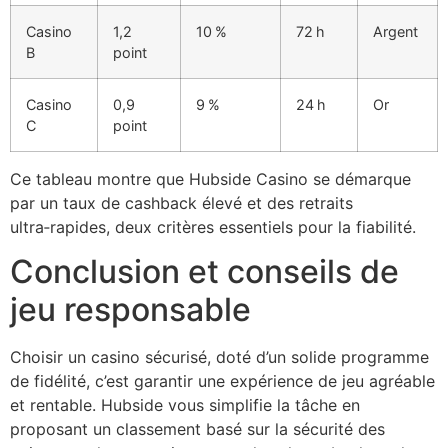
Casino
1,2
10 %
72 h
Argent
B
point
Casino
0,9
9 %
24 h
Or
C
point
Ce tableau montre que Hubside Casino se démarque
par un taux de cashback élevé et des retraits
ultra‑rapides, deux critères essentiels pour la fiabilité.
Conclusion et conseils de
jeu responsable
Choisir un casino sécurisé, doté d’un solide programme
de fidélité, c’est garantir une expérience de jeu agréable
et rentable. Hubside vous simplifie la tâche en
proposant un classement basé sur la sécurité des