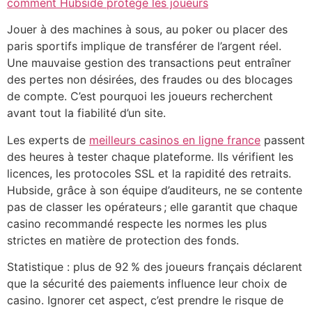
Jouer à des machines à sous, au poker ou placer des
paris sportifs implique de transférer de l’argent réel.
Une mauvaise gestion des transactions peut entraîner
des pertes non désirées, des fraudes ou des blocages
de compte. C’est pourquoi les joueurs recherchent
avant tout la fiabilité d’un site.
Les experts de
meilleurs casinos en ligne france
passent
des heures à tester chaque plateforme. Ils vérifient les
licences, les protocoles SSL et la rapidité des retraits.
Hubside, grâce à son équipe d’auditeurs, ne se contente
pas de classer les opérateurs ; elle garantit que chaque
casino recommandé respecte les normes les plus
strictes en matière de protection des fonds.
Statistique : plus de 92 % des joueurs français déclarent
que la sécurité des paiements influence leur choix de
casino. Ignorer cet aspect, c’est prendre le risque de