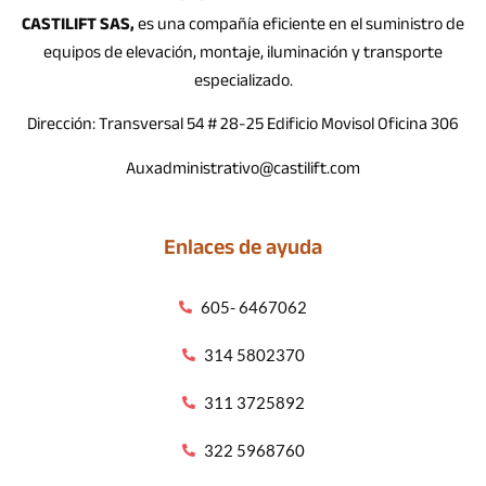
CASTILIFT SAS,
es una compañía eficiente en el suministro de
equipos de elevación, montaje, iluminación y transporte
especializado.
Dirección: Transversal 54 # 28-25 Edificio Movisol Oficina 306
Auxadministrativo@castilift.com
Enlaces de ayuda
605- 6467062
314 5802370
311 3725892
322 5968760