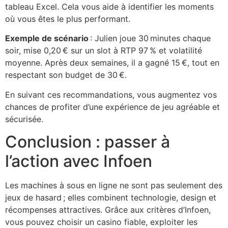
tableau Excel. Cela vous aide à identifier les moments
où vous êtes le plus performant.
Exemple de scénario
: Julien joue 30 minutes chaque
soir, mise 0,20 € sur un slot à RTP 97 % et volatilité
moyenne. Après deux semaines, il a gagné 15 €, tout en
respectant son budget de 30 €.
En suivant ces recommandations, vous augmentez vos
chances de profiter d’une expérience de jeu agréable et
sécurisée.
Conclusion : passer à
l’action avec Infoen
Les machines à sous en ligne ne sont pas seulement des
jeux de hasard ; elles combinent technologie, design et
récompenses attractives. Grâce aux critères d’Infoen,
vous pouvez choisir un casino fiable, exploiter les