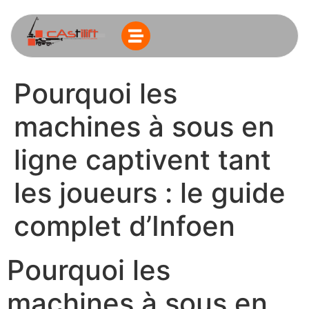
Pourquoi les
machines à sous en
ligne captivent tant
les joueurs : le guide
complet d’Infoen
Pourquoi les
machines à sous en