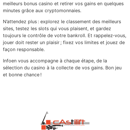
meilleurs bonus casino et retirer vos gains en quelques
minutes grâce aux cryptomonnaies.
N’attendez plus : explorez le classement des meilleurs
sites, testez les slots qui vous plaisent, et gardez
toujours le contrôle de votre bankroll. Et rappelez‑vous,
jouer doit rester un plaisir ; fixez vos limites et jouez de
façon responsable.
Infoen vous accompagne à chaque étape, de la
sélection du casino à la collecte de vos gains. Bon jeu
et bonne chance !