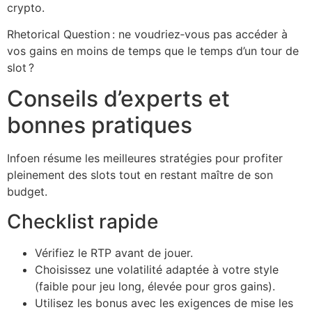
crypto.
Rhetorical Question : ne voudriez‑vous pas accéder à
vos gains en moins de temps que le temps d’un tour de
slot ?
Conseils d’experts et
bonnes pratiques
Infoen résume les meilleures stratégies pour profiter
pleinement des slots tout en restant maître de son
budget.
Checklist rapide
Vérifiez le RTP avant de jouer.
Choisissez une volatilité adaptée à votre style
(faible pour jeu long, élevée pour gros gains).
Utilisez les bonus avec les exigences de mise les