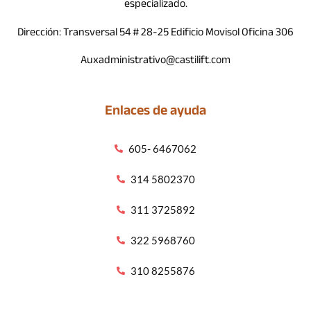
especializado.
Dirección: Transversal 54 # 28-25 Edificio Movisol Oficina 306
Auxadministrativo@castilift.com
Enlaces de ayuda
605- 6467062
314 5802370
311 3725892
322 5968760
310 8255876