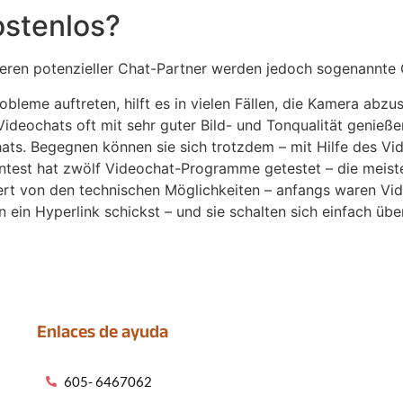
ostenlos?
ieren potenzieller Chat-Partner werden jedoch sogenannte 
obleme auftreten, hilft es in vielen Fällen, die Kamera abzu
eo­chats oft mit sehr guter Bild- und Tonqualität genießen.
hats. Begegnen können sie sich trotzdem – mit Hilfe des V
test hat zwölf Video­chat-Programme getestet – die meiste
tert von den tech­nischen Möglich­keiten – anfangs waren Vid
ein Hyperlink schickst – und sie schalten sich einfach übe
Enlaces de ayuda
605- 6467062