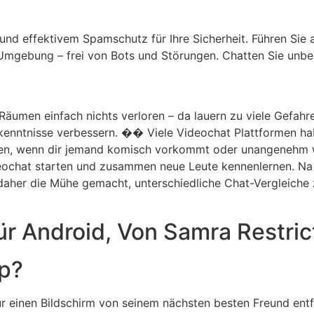
 und effektivem Spamschutz für Ihre Sicherheit. Führen Sie 
 Umgebung – frei von Bots und Störungen. Chatten Sie unb
äumen einfach nichts verloren – da lauern zu viele Gefahre
kenntnisse verbessern. �� Viele Videochat Plattformen ha
onen, wenn dir jemand komisch vorkommt oder unangenehm 
eochat starten und zusammen neue Leute kennenlernen. Na 
 daher die Mühe gemacht, unterschiedliche Chat-Vergleiche 
ür Android, Von Samra Restri
pp?
r einen Bildschirm von seinem nächsten besten Freund entfe