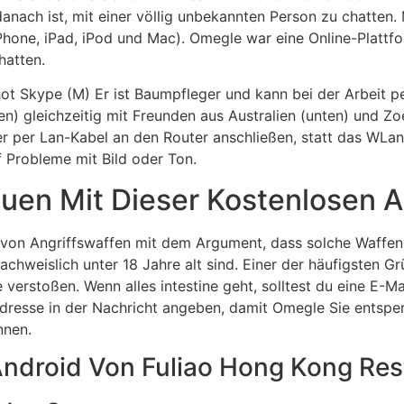
nach ist, mit einer völlig unbekannten Person zu chatten. 
Phone, iPad, iPod und Mac). Omegle war eine Online-Plattf
hatten.
hot Skype (M) Er ist Baum­pfleger und kann bei der Arbeit 
en) gleich­zeitig mit Freunden aus Australien (unten) und Z
r per Lan-Kabel an den Router anschließen, statt das WLan
 Probleme mit Bild oder Ton.
uen Mit Dieser Kostenlosen 
 von Angriffswaffen mit dem Argument, dass solche Waffen 
hweislich unter 18 Jahre alt sind. Einer der häufigsten Gr
erstoßen. Wenn alles intestine geht, solltest du eine E-Mail
Adresse in der Nachricht angeben, damit Omegle Sie entsper
nnen.
Android Von Fuliao Hong Kong Res