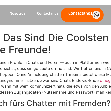
Contactanos
Nosotros
Contáctanos
: Das Sind Die Coolste
ne Freunde!
in denen Profile in Chats und Foren — auch in Plattformen
d siehst, dass einige Leute online sind. Wir treffen uns in
shoppen. Ohne Anmeldung chatten Threema bietet diese Mögl
 Handynummer nutzen. Zwar sind Chats Ende-zu-Ende
omeg
er wann mit wem kommuniziert hat), die etwa von den Anbi
o, dessen Zugangsdaten (Nutzername und Passwort) man ken
ch fürs Chatten mit Fremden?