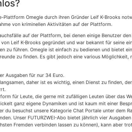
nlos?
-Plattform Omegle durch ihren Gründer Leif K-Brooks notwe
me von kriminellen Aktivitäten auf der Plattform.
chsfälle auf der Plattform, bei denen einige Benutzer den
 von Leif K-Brooks gegründet und war bekannt für seine ei
 zu führen. Omegle ist einfach zu bedienen und bietet eine
reunde zu finden. Es gibt jedoch eine various Möglichkeit, 
er Ausgaben für nur 34 Euro.
angsamen, daher ist es wichtig, einen Dienst zu finden, der
rt.
tform für Leute, die gerne mit zufälligen Leuten über das W
ickelt ganz eigene Dynamiken und ist kaum mit einer Besp
 du besuchst unsere Kategorie Chat Portale unter dem Rada
finden. Unser FUTURZWEI-Abo bietet jährlich vier Ausgaben f
hsten Fremden verbinden lassen zu können), kann aber trot