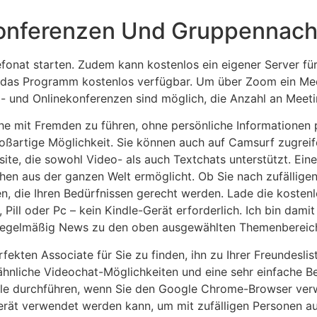
onferenzen Und Gruppennach
lefonat starten. Zudem kann kostenlos ein eigener Server
st das Programm kostenlos verfügbar. Um über Zoom ein Me
- und Onlinekonferenzen sind möglich, die Anzahl an Meet
he mit Fremden zu führen, ohne persönliche Informationen
roßartige Möglichkeit. Sie können auch auf Camsurf zugrei
ite, die sowohl Video- als auch Textchats unterstützt. Eine 
chen aus der ganzen Welt ermöglicht. Ob Sie nach zufällig
en, die Ihren Bedürfnissen gerecht werden. Lade die kosten
ill oder Pc – kein Kindle-Gerät erforderlich. Ich bin dami
, regelmäßig News zu den oben ausgewählten Themenbereich
rfekten Associate für Sie zu finden, ihn zu Ihrer Freundesl
 ähnliche Videochat-Möglichkeiten und eine sehr einfache 
le durchführen, wenn Sie den Google Chrome-Browser verw
erät verwendet werden kann, um mit zufälligen Personen au