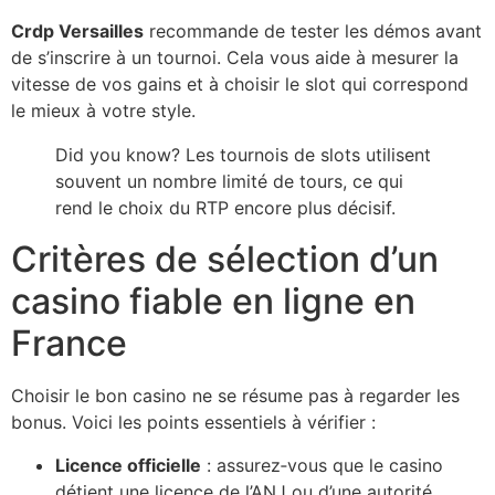
Crdp Versailles
recommande de tester les démos avant
de s’inscrire à un tournoi. Cela vous aide à mesurer la
vitesse de vos gains et à choisir le slot qui correspond
le mieux à votre style.
Did you know? Les tournois de slots utilisent
souvent un nombre limité de tours, ce qui
rend le choix du RTP encore plus décisif.
Critères de sélection d’un
casino fiable en ligne en
France
Choisir le bon casino ne se résume pas à regarder les
bonus. Voici les points essentiels à vérifier :
Licence officielle
: assurez‑vous que le casino
détient une licence de l’ANJ ou d’une autorité