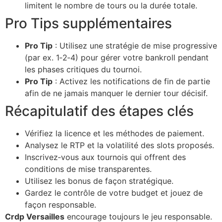
limitent le nombre de tours ou la durée totale.
Pro Tips supplémentaires
Pro Tip
: Utilisez une stratégie de mise progressive
(par ex. 1‑2‑4) pour gérer votre bankroll pendant
les phases critiques du tournoi.
Pro Tip
: Activez les notifications de fin de partie
afin de ne jamais manquer le dernier tour décisif.
Récapitulatif des étapes clés
Vérifiez la licence et les méthodes de paiement.
Analysez le RTP et la volatilité des slots proposés.
Inscrivez‑vous aux tournois qui offrent des
conditions de mise transparentes.
Utilisez les bonus de façon stratégique.
Gardez le contrôle de votre budget et jouez de
façon responsable.
Crdp Versailles
encourage toujours le jeu responsable.