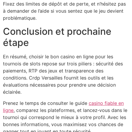
Fixez des limites de dépôt et de perte, et n’hésitez pas
à demander de l’aide si vous sentez que le jeu devient
problématique.
Conclusion et prochaine
étape
En résumé, choisir le bon casino en ligne pour les
tournois de slots repose sur trois piliers : sécurité des
paiements, RTP des jeux et transparence des
conditions. Crdp Versailles fournit les outils et les
évaluations nécessaires pour prendre une décision
éclairée.
Prenez le temps de consulter le guide
casino fiable en
ligne
, comparez les plateformes, et lancez‑vous dans le
tournoi qui correspond le mieux à votre profil. Avec les
bonnes informations, vous maximisez vos chances de
gagner tout en jouant en toute sécurité.