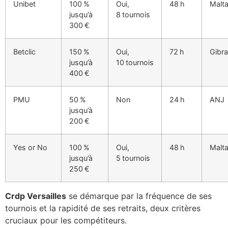
Unibet
100 %
Oui,
48 h
Malt
jusqu’à
8 tournois
300 €
Betclic
150 %
Oui,
72 h
Gibra
jusqu’à
10 tournois
400 €
PMU
50 %
Non
24 h
ANJ
jusqu’à
200 €
Yes or No
100 %
Oui,
48 h
Malt
jusqu’à
5 tournois
250 €
Crdp Versailles
se démarque par la fréquence de ses
tournois et la rapidité de ses retraits, deux critères
cruciaux pour les compétiteurs.