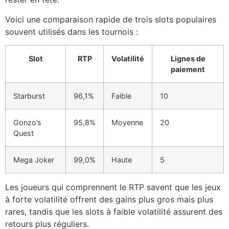
Voici une comparaison rapide de trois slots populaires
souvent utilisés dans les tournois :
Slot
RTP
Volatilité
Lignes de
paiement
Starburst
96,1%
Faible
10
Gonzo’s
95,8%
Moyenne
20
Quest
Mega Joker
99,0%
Haute
5
Les joueurs qui comprennent le RTP savent que les jeux
à forte volatilité offrent des gains plus gros mais plus
rares, tandis que les slots à faible volatilité assurent des
retours plus réguliers.