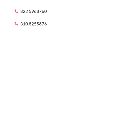
322 5968760
310 8255876