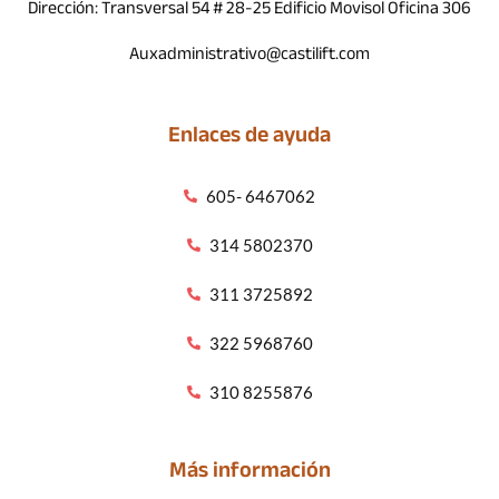
Dirección: Transversal 54 # 28-25 Edificio Movisol Oficina 306
Auxadministrativo@castilift.com
Enlaces de ayuda
605- 6467062
314 5802370
311 3725892
322 5968760
310 8255876
Más información