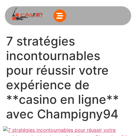
7 stratégies
incontournables
pour réussir votre
expérience de
**casino en ligne**
avec Champigny94