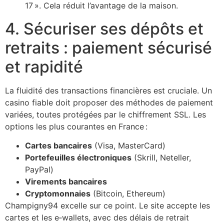
17 ». Cela réduit l’avantage de la maison.
4. Sécuriser ses dépôts et
retraits : paiement sécurisé
et rapidité
La fluidité des transactions financières est cruciale. Un
casino fiable doit proposer des méthodes de paiement
variées, toutes protégées par le chiffrement SSL. Les
options les plus courantes en France :
Cartes bancaires
(Visa, MasterCard)
Portefeuilles électroniques
(Skrill, Neteller,
PayPal)
Virements bancaires
Cryptomonnaies
(Bitcoin, Ethereum)
Champigny94 excelle sur ce point. Le site accepte les
cartes et les e‑wallets, avec des délais de retrait