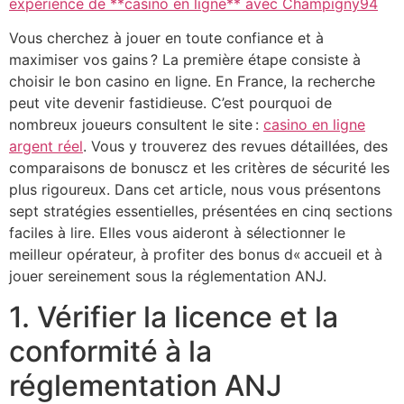
Vous cherchez à jouer en toute confiance et à
maximiser vos gains ? La première étape consiste à
choisir le bon casino en ligne. En France, la recherche
peut vite devenir fastidieuse. C’est pourquoi de
nombreux joueurs consultent le site :
casino en ligne
argent réel
. Vous y trouverez des revues détaillées, des
comparaisons de bonuscz et les critères de sécurité les
plus rigoureux. Dans cet article, nous vous présentons
sept stratégies essentielles, présentées en cinq sections
faciles à lire. Elles vous aideront à sélectionner le
meilleur opérateur, à profiter des bonus d« accueil et à
jouer sereinement sous la réglementation ANJ.
1. Vérifier la licence et la
conformité à la
réglementation ANJ