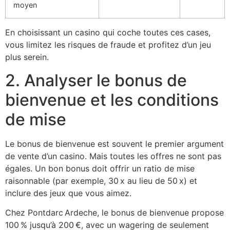
moyen
En choisissant un casino qui coche toutes ces cases,
vous limitez les risques de fraude et profitez d’un jeu
plus serein.
2. Analyser le bonus de
bienvenue et les conditions
de mise
Le bonus de bienvenue est souvent le premier argument
de vente d’un casino. Mais toutes les offres ne sont pas
égales. Un bon bonus doit offrir un ratio de mise
raisonnable (par exemple, 30 x au lieu de 50 x) et
inclure des jeux que vous aimez.
Chez Pontdarc Ardeche, le bonus de bienvenue propose
100 % jusqu’à 200 €, avec un wagering de seulement