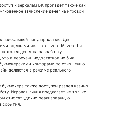
доступ к зеркалам БК пропадет также как
мгновенное зачисление денег на игровой
сь наибольшей популярностью. Для
и оценками являются zero.15, zero.1 и
о пожалел денег на разработку
, что в перечень недостатков не был
и букмекерскими конторами по отношению
лайн делаются в режиме реального
е букмекера также доступен раздел казино
оту. Игровая линия предлагает не только
оры относят удачно реализованную
е события.