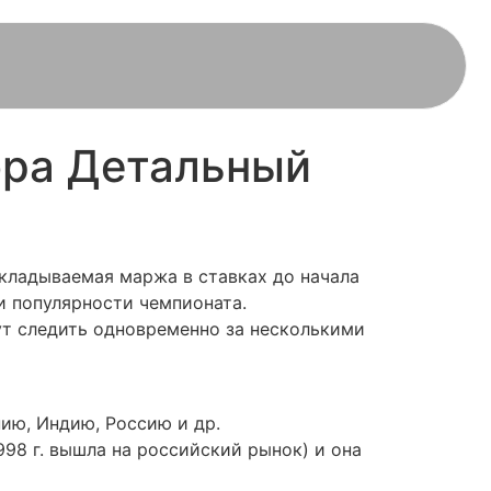
ора Детальный
акладываемая маржа в ставках до начала
и популярности чемпионата.
гут следить одновременно за несколькими
нию, Индию, Россию и др.
98 г. вышла на российский рынок) и она