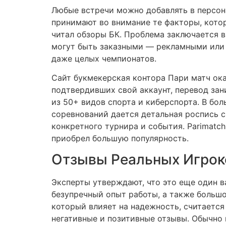
Любые встречи можно добавлять в персон
принимают во внимание те факторы, котор
читал обзоры БК. Проблема заключается в
могут быть заказными — рекламными или 
даже целых чемпионатов.
Сайт букмекерская контора Пари матч ока
подтвердивших свой аккаунт, перевод зан
из 50+ видов спорта и киберспорта. В бол
соревнований дается детальная роспись с
конкретного турнира и события. Parimatch
приобрел большую популярность.
Отзывы Реальных Игрок
Эксперты утверждают, что это еще один в
безупречный опыт работы, а также больш
который влияет на надежность, считается
негативные и позитивные отзывы. Обычно 