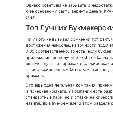
Однако советуем не забывать о недостатк
к ее основному сайту, вернуть деньги КР
счет.
Топ Лучших Букмекерски
Ни у кого не вызывал сомнений тот факт,
достижения наибольшей точности подсчето
0.05 соответственно. То есть, если букме
приложения, он получит zero.three балла 
включен пункт о порезках и блокировках
к профессиональным бетторам, а значит, 
времени.
Это еще одна легальная компания, приним
и покерная комната. У компании есть раз
стандартные пари, но и ставки на киберс
навигацию в live-режиме. В этом разделе