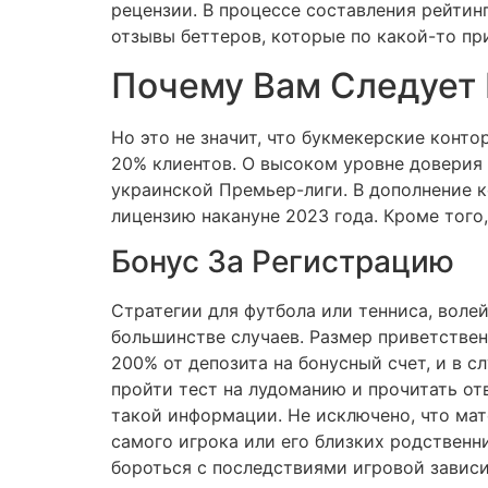
рецензии. В процессе составления рейти
отзывы беттеров, которые по какой-то пр
Почему Вам Следует
Но это не значит, что букмекерские кон
20% клиентов. О высоком уровне доверия 
украинской Премьер-лиги. В дополнение 
лицензию накануне 2023 года. Кроме того,
Бонус За Регистрацию
Стратегии для футбола или тенниса, воле
большинстве случаев. Размер приветствен
200% от депозита на бонусный счет, и в 
пройти тест на лудоманию и прочитать отв
такой информации. Не исключено, что мат
самого игрока или его близких родствен
бороться с последствиями игровой зависи