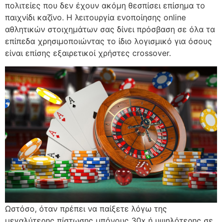
πολιτείες που δεν έχουν ακόμη θεσπίσει επίσημα το
παιχνίδι καζίνο. Η λειτουργία ενοποίησης online
αθλητικών στοιχημάτων σας δίνει πρόσβαση σε όλα τα
επίπεδα χρησιμοποιώντας το ίδιο λογισμικό για όσους
είναι επίσης εξαιρετικοί χρήστες crossover.
Ωστόσο, όταν πρέπει να παίξετε λόγω της
μεγαλύτερης πίστωσης μπόνους 30x ή υψηλότερης σε