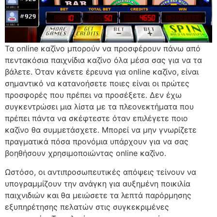
Τα online καζίνο μπορούν να προσφέρουν πάνω από
πεντακόσια παιχνίδια καζίνο όλα μέσα σας για να τα
βάλετε. Όταν κάνετε έρευνα για online καζίνο, είναι
σημαντικό να κατανοήσετε ποιες είναι οι πρώτες
προσφορές που πρέπει να προσέξετε. Δεν έχω
συγκεντρώσει μια λίστα με τα πλεονεκτήματα που
πρέπει πάντα να σκέφτεστε όταν επιλέγετε ποιο
καζίνο θα συμμετάσχετε. Μπορεί να μην γνωρίζετε
πραγματικά πόσα προνόμια υπάρχουν για να σας
βοηθήσουν χρησιμοποιώντας online καζίνο.
Ωστόσο, οι αντιπροσωπευτικές απόψεις τείνουν να
υπογραμμίζουν την ανάγκη για αυξημένη ποικιλία
παιχνιδιών και θα μειώσετε τα λεπτά παρόρμησης
εξυπηρέτησης πελατών στις συγκεκριμένες