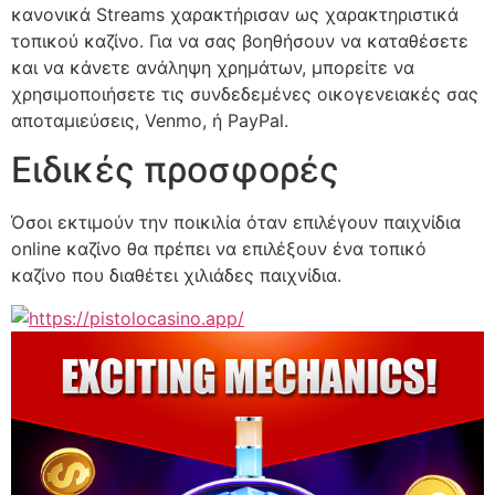
κανονικά Streams χαρακτήρισαν ως χαρακτηριστικά
τοπικού καζίνο. Για να σας βοηθήσουν να καταθέσετε
και να κάνετε ανάληψη χρημάτων, μπορείτε να
χρησιμοποιήσετε τις συνδεδεμένες οικογενειακές σας
αποταμιεύσεις, Venmo, ή PayPal.
Ειδικές προσφορές
Όσοι εκτιμούν την ποικιλία όταν επιλέγουν παιχνίδια
online καζίνο θα πρέπει να επιλέξουν ένα τοπικό
καζίνο που διαθέτει χιλιάδες παιχνίδια.